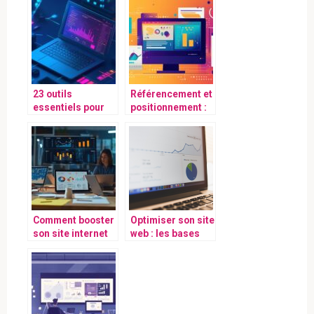
23 outils
Référencement et
essentiels pour
positionnement :
améliorer votre
décryptage des
référencement
concepts clés
naturel
pour une
stratégie on-page
efficace
Comment booster
Optimiser son site
son site internet
web : les bases
gratuitement ?