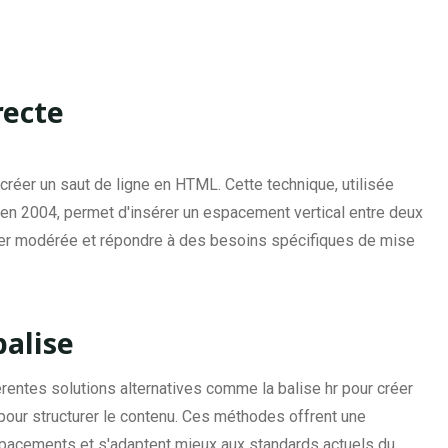
recte
créer un saut de ligne en HTML. Cette technique, utilisée
n 2004, permet d'insérer un espacement vertical entre deux
ester modérée et répondre à des besoins spécifiques de mise
balise
entes solutions alternatives comme la balise hr pour créer
 pour structurer le contenu. Ces méthodes offrent une
espacements et s'adaptent mieux aux standards actuels du