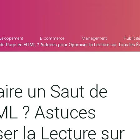
veloppement
E-commerce
Management
Publicité
e Page en HTML ? Astuces pour Optimiser la Lecture sur Tous les É
re un Saut de
ML ? Astuces
er la Lecture sur