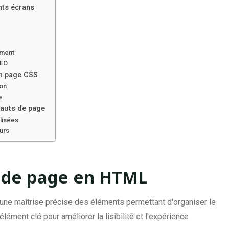
nts écrans
e
ement
SEO
en page CSS
ion
e
sauts de page
lisées
eurs
t de page en HTML
une maîtrise précise des éléments permettant d'organiser le
lément clé pour améliorer la lisibilité et l'expérience