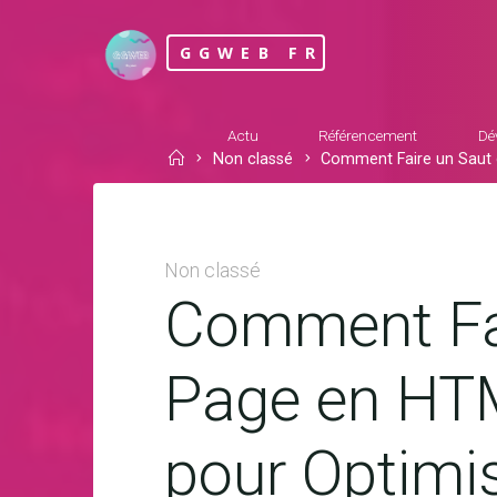
Skip
to
GGWEB FR
content
Actu
Référencement
Dé
Home
Non classé
Comment Faire un Saut d
Non classé
Comment Fai
Page en HT
pour Optimis